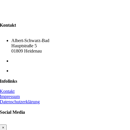
Kontakt
Albert-Schwarz-Bad
Hauptstraße 5
01809 Heidenau
03529 512346
info@freibad-heidenau.de
Infolinks
Kontakt
Impressum
Datenschutzerklärung
Social Media
×