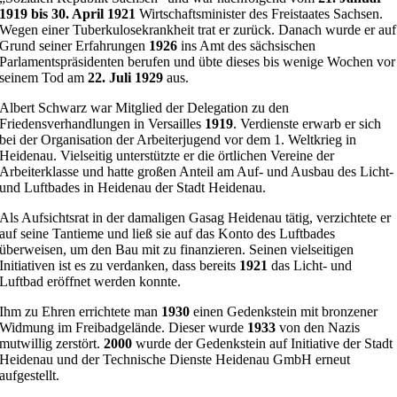
1919 bis 30. April 1921
Wirtschaftsminister des Freistaates Sachsen.
Wegen einer Tuberkulosekrankheit trat er zurück. Danach wurde er auf
Grund seiner Erfahrungen
1926
ins Amt des sächsischen
Parlamentspräsidenten berufen und übte dieses bis wenige Wochen vor
seinem Tod am
22. Juli 1929
aus.
Albert Schwarz war Mitglied der Delegation zu den
Friedensverhandlungen in Versailles
1919
. Verdienste erwarb er sich
bei der Organisation der Arbeiterjugend vor dem 1. Weltkrieg in
Heidenau. Vielseitig unterstützte er die örtlichen Vereine der
Arbeiterklasse und hatte großen Anteil am Auf- und Ausbau des Licht-
und Luftbades in Heidenau der Stadt Heidenau.
Als Aufsichtsrat in der damaligen Gasag Heidenau tätig, verzichtete er
auf seine Tantieme und ließ sie auf das Konto des Luftbades
überweisen, um den Bau mit zu finanzieren. Seinen vielseitigen
Initiativen ist es zu verdanken, dass bereits
1921
das Licht- und
Luftbad eröffnet werden konnte.
Ihm zu Ehren errichtete man
1930
einen Gedenkstein mit bronzener
Widmung im Freibadgelände. Dieser wurde
1933
von den Nazis
mutwillig zerstört.
2000
wurde der Gedenkstein auf Initiative der Stadt
Heidenau und der Technische Dienste Heidenau GmbH erneut
aufgestellt.