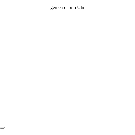
Zum
gemessen um
Uhr
Inhalt
springen
Toggle
Navigation