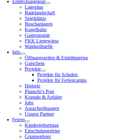
Entdeckungstour
Lageplan
Badelandschaft
Spielplätze
Beachanlagen
Kugelbahn
Gastronomie
FKK Liegewiese
Waldgrillstelle
Info
Öffnungszeiten & Eintrittspreise
Gutschein
Projekte
Projekte für Schulen
Projekte für Feriencamps
Historie
Planschi’s Post
Kontakt & Anfahrt
Jobs
Ausschreibungen
Unsere Partner
Feiern
Kindergeburtstag
Einschulungsfeier
Gruppenfeier