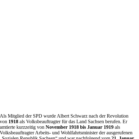
Als Mitglied der SPD wurde Albert Schwarz nach der Revolution
von
1918
als Volksbeauftragter für das Land Sachsen berufen. Er
amtierte kurzzeitig von
November 1918 bis Januar 1919
als
Volksbeauftragter Arbeits- und Wohlfahrtsminister der ausgerufenen
„Sozialen Republik Sachsen“ und war nachfolgend vom
21. Januar