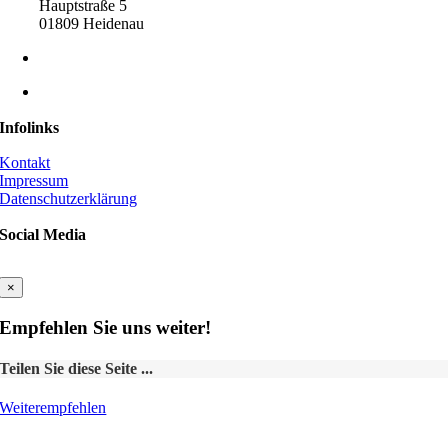
Hauptstraße 5
01809 Heidenau
03529 512346
info@freibad-heidenau.de
Infolinks
Kontakt
Impressum
Datenschutzerklärung
Social Media
×
Empfehlen Sie uns weiter!
Teilen Sie diese Seite ...
Weiterempfehlen