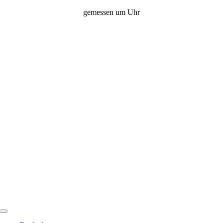
Zum
gemessen um
Uhr
Inhalt
springen
Toggle
Navigation