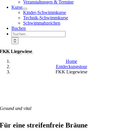
Veranstaltungen & Termine
Kurse
Kinder-Schwimmkurse
Technik-Schwimmkurse
Schwimmabzeichen
Buchen
Suche
nach:
FKK Liegewiese
Home
Entdeckungstour
FKK Liegewiese
Gesund und vital
Für eine streifenfreie Bräune