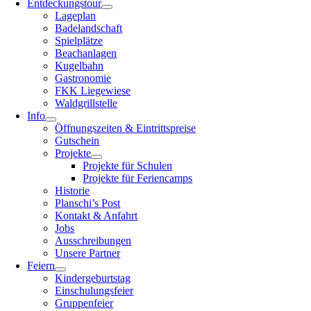
Entdeckungstour
Lageplan
Badelandschaft
Spielplätze
Beachanlagen
Kugelbahn
Gastronomie
FKK Liegewiese
Waldgrillstelle
Info
Öffnungszeiten & Eintrittspreise
Gutschein
Projekte
Projekte für Schulen
Projekte für Feriencamps
Historie
Planschi’s Post
Kontakt & Anfahrt
Jobs
Ausschreibungen
Unsere Partner
Feiern
Kindergeburtstag
Einschulungsfeier
Gruppenfeier